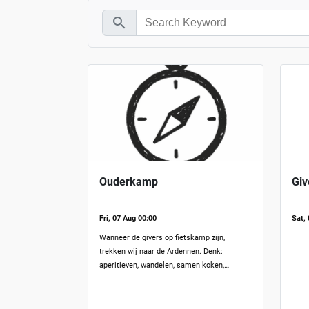
search
Ouderkamp
Gi
Fri, 07 Aug 00:00
Sat,
Wanneer de givers op fietskamp zijn,
trekken wij naar de Ardennen. Denk:
aperitieven, wandelen, samen koken,
kampvuur maken, spellekes spelen,…