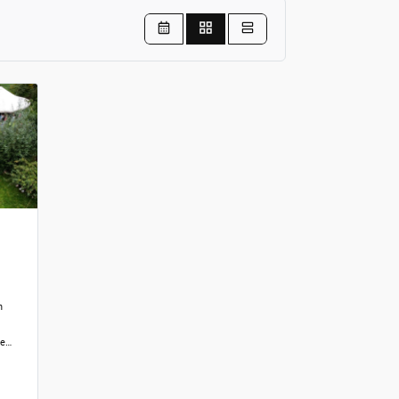
n
ie…