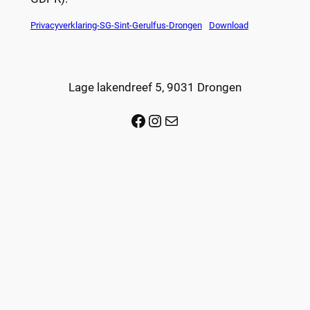
Privacyverklaring-SG-Sint-Gerulfus-Drongen
Download
Lage lakendreef 5, 9031 Drongen
Facebook
Instagram
Mail