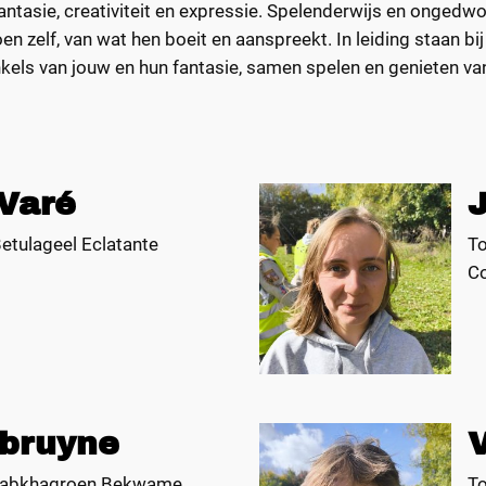
, fantasie, creativiteit en expressie. Spelenderwijs en ong
poen zelf, van wat hen boeit en aanspreekt. In leiding staan b
nkels van jouw en hun fantasie, samen spelen en genieten va
 Varé
etulageel Eclatante
T
C
bruyne
sabkhagroen Bekwame
To