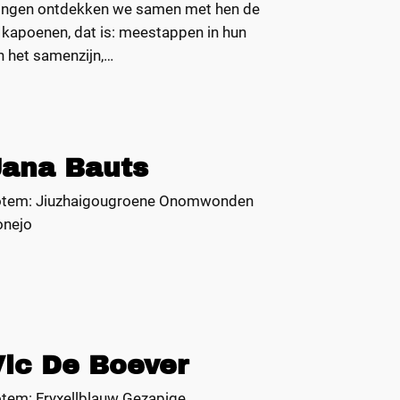
edwongen ontdekken we samen met hen de
ij kapoenen, dat is: meestappen in hun
n het samenzijn,…
Jana Bauts
otem: Jiuzhaigougroene Onomwonden
onejo
Vic De Boever
tem: Fryxellblauw Gezapige